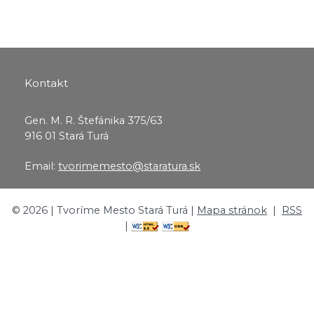
Kontakt
Gen. M. R. Štefánika 375/63
916 01 Stará Turá
Email:
tvorimemesto@staratura.sk
©
2026
| Tvoríme Mesto Stará Turá |
Mapa stránok
|
RSS
|