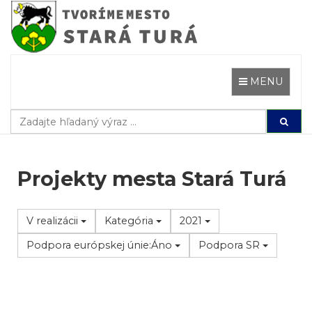
Prejsť
k
obsahu
Toggle naviga
MENU
Projekty mesta Stará Turá
V realizácii
Kategória
2021
Podpora európskej únie:Áno
Podpora SR