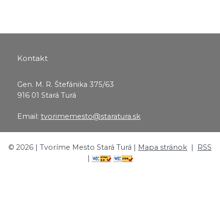
Kontakt
Gen. M. R. Štefánika 375/63
916 01 Stará Turá
Email:
tvorimemesto@staratura.sk
©
2026
| Tvoríme Mesto Stará Turá |
Mapa stránok
|
RSS
|