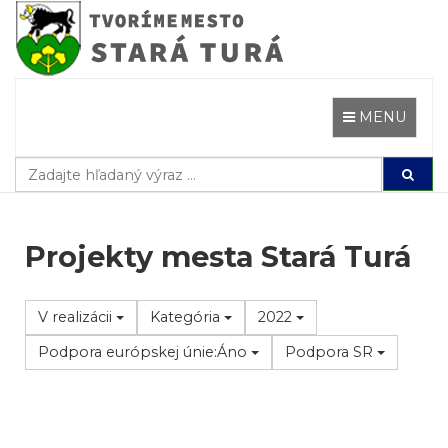
Prejsť
k
obsahu
Toggle naviga
MENU
Projekty mesta Stará Turá
V realizácii
Kategória
2022
Podpora európskej únie:Áno
Podpora SR